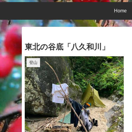
Home
東北の谷底「八久和川」
登山