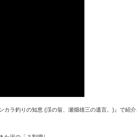
ンカラ釣りの知恵 (渓の翁、瀬畑雄三の遺言。)』で紹
きた沢の「３割増し」。