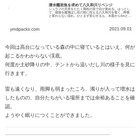
潜水艦岩魚を求めて八久和川リベンジ
シュラフの天井をたたく雨粒の音で目が覚める。はっとし
て、寝袋を蹴飛ばし目の前に控える八久和川を覗く...昨晩
と変わらない流れ。ひとまず安心するも、水面から5mとな
い砂地にビバークしていたため撤退開始。冷たく濡れた沢
足袋に足をねじ込むと、寝ぼ...
2021.09.01
ymdpacks.com
今回は高台になっている森の中に寝ているとはいえ、何が
起こるかわからない渓底。
何度か土砂降りの中、テントから這いだし川の様子を見に
行きます。
雷も遠くなり、雨脚も弱まったころ、濁りが入って増水は
したものの、自分たちがいる場所までは余裕あることを確
認。
ようやく眠りにつくことができました。