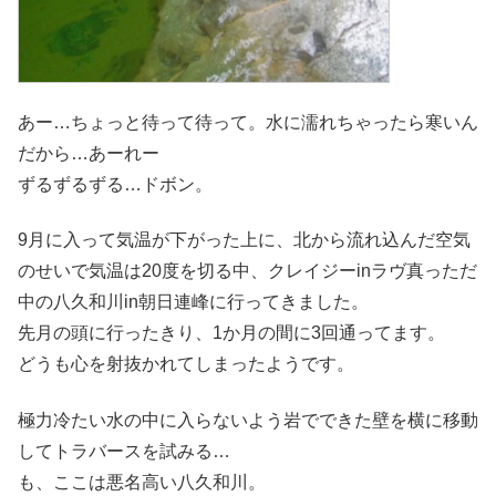
あー…ちょっと待って待って。水に濡れちゃったら寒いん
だから…あーれー
ずるずるずる…ドボン。
9月に入って気温が下がった上に、北から流れ込んだ空気
のせいで気温は20度を切る中、クレイジーinラヴ真っただ
中の八久和川in朝日連峰に行ってきました。
先月の頭に行ったきり、1か月の間に3回通ってます。
どうも心を射抜かれてしまったようです。
極力冷たい水の中に入らないよう岩でできた壁を横に移動
してトラバースを試みる…
も、ここは悪名高い八久和川。