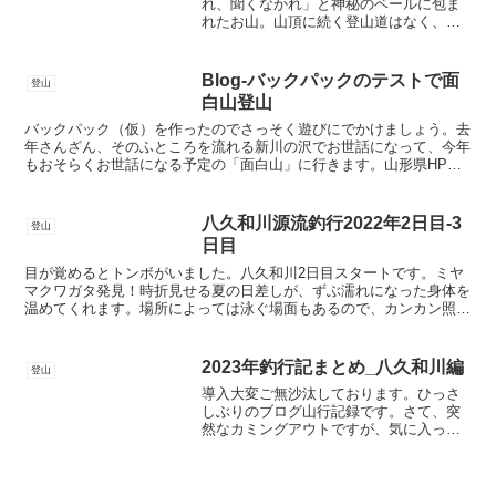
れ、聞くなかれ」と神秘のベールに包ま
れたお山。山頂に続く登山道はなく、登
っちゃイケナイ感じの雰囲気がびんびん
感じられる湯殿山（ユドノサン）。先週
面白山登山の時、その麓の看板いわく、
Blog-バックパックのテストで面
登山
「…近世の山岳信仰は、西は...
白山登山
バックパック（仮）を作ったのでさっそく遊びにでかけましょう。去
年さんざん、そのふところを流れる新川の沢でお世話になって、今年
もおそらくお世話になる予定の「面白山」に行きます。山形県HP
やまがた山沢じゃぶじゃぶシーズンになると山頂を目指さな...
八久和川源流釣行2022年2日目-3
登山
日目
目が覚めるとトンボがいました。八久和川2日目スタートです。ミヤ
マクワガタ発見！時折見せる夏の日差しが、ずぶ濡れになった身体を
温めてくれます。場所によっては泳ぐ場面もあるので、カンカン照り
の夏の日差しが欲しいところです。大きな魚を見かけると、...
2023年釣行記まとめ_八久和川編
登山
導入大変ご無沙汰しております。ひっさ
しぶりのブログ山行記録です。さて、突
然なカミングアウトですが、気に入った
ものを繰り返してしまう癖があります。
例えばほうれん草のバター炒めが美味し
すぎて、1週間食べ続けたことがありまし