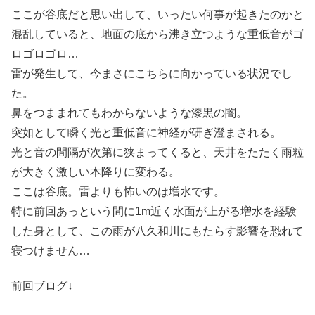
ここが谷底だと思い出して、いったい何事が起きたのかと
混乱していると、地面の底から沸き立つような重低音がゴ
ロゴロゴロ…
雷が発生して、今まさにこちらに向かっている状況でし
た。
鼻をつままれてもわからないような漆黒の闇。
突如として瞬く光と重低音に神経が研ぎ澄まされる。
光と音の間隔が次第に狭まってくると、天井をたたく雨粒
が大きく激しい本降りに変わる。
ここは谷底。雷よりも怖いのは増水です。
特に前回あっという間に1m近く水面が上がる増水を経験
した身として、この雨が八久和川にもたらす影響を恐れて
寝つけません…
前回ブログ↓