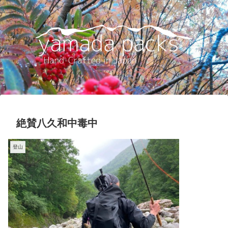
絶賛八久和中毒中
登山