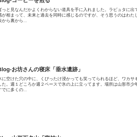
Blog-コーヒーを煎る
ぱっと見なんだかよくわからない道具を手に入れました。ラピュタに出
感が相まって、未来と過去を同時に感じるのですが、そう思うのはわた
表から裏から...
Blog-お坊さんの寝床「垂水遺跡」
氷に空けた穴の中に、くびったけ浸かっても笑ってられるほど、ワカサ
した。週１どころか週２ペースで氷の上に立ってます。場所は山形市少
すでに多くの...