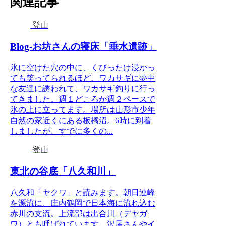
関連記事
登山
Blog-お坊さんの寝床「垂水遺跡」
氷に空けた穴の中に、くびったけ浸かっ
ても笑ってられるほど、ワカサギに夢中
な友達に誘われて、ワカサギ釣りに行っ
てきました。週１どころか週２ペースで
氷の上に立ってます。場所は山形市少年
自然の家近くにある板橋沼。6時に到着
しましたが、すでに多くの...
登山
東北の谷底「八久和川」
八久和「ヤクワ」と読みます。朝日連峰
を源流に、庄内鶴岡で日本海に流れ込む
赤川の支流。上流部は出合川（デヤガ
ワ）とも呼ばれています。沢屋さんやイ