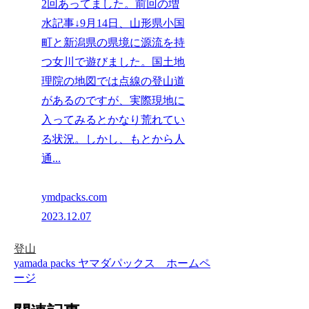
2回あってました。前回の増
水記事↓9月14日、山形県小国
町と新潟県の県境に源流を持
つ女川で遊びました。国土地
理院の地図では点線の登山道
があるのですが、実際現地に
入ってみるとかなり荒れてい
る状況。しかし、もとから人
通...
ymdpacks.com
2023.12.07
登山
yamada packs ヤマダパックス ホームペ
ージ