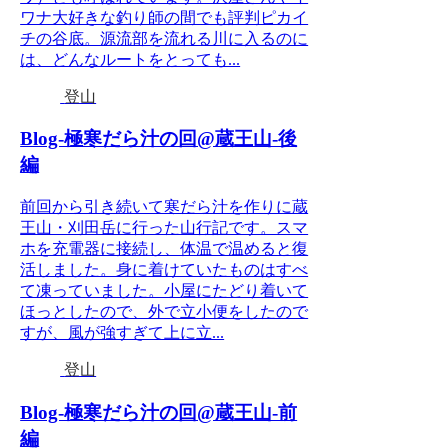
ワナ大好きな釣り師の間でも評判ピカイ
チの谷底。源流部を流れる川に入るのに
は、どんなルートをとっても...
登山
Blog-極寒だら汁の回@蔵王山-後
編
前回から引き続いて寒だら汁を作りに蔵
王山・刈田岳に行った山行記です。スマ
ホを充電器に接続し、体温で温めると復
活しました。身に着けていたものはすべ
て凍っていました。小屋にたどり着いて
ほっとしたので、外で立小便をしたので
すが、風が強すぎて上に立...
登山
Blog-極寒だら汁の回@蔵王山-前
編