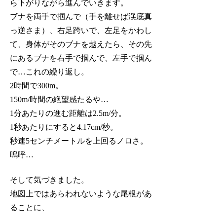
ら下がりながら進んでいきます。
ブナを両手で掴んで（手を離せば渓底真
っ逆さま）、右足跨いで、左足をかわし
て、身体がそのブナを越えたら、その先
にあるブナを右手で掴んで、左手で掴ん
で…これの繰り返し。
2時間で300m。
150m/時間の絶望感たるや…
1分あたりの進む距離は2.5m/分。
1秒あたりにすると4.17cm/秒。
秒速5センチメートルを上回るノロさ。
嗚呼…
そして気づきました。
地図上ではあらわれないような尾根があ
ることに、