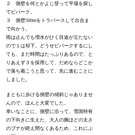
２ 側壁を何とかよじ登って平場を探し
てビバーク。
３ 側壁500mをトラバースして出合ま
で向かう。
雨は止んでも増水がひく目途が立たない
ので１は却下。どうせビバークするにし
ても、まだ時間はたっぷりあるので、と
りあえず３を採用して、だめならどこか
で落ち着こうと思って、先に進むことに
しました。
まともに歩ける側壁の傾斜じゃありませ
んので、ほんと大変でした。
幸いなことに、側壁に沿って、雪国特有
の下向きに生えた、大人の腕ほどの太さ
のブナが絶え間なくあるため、これにぶ