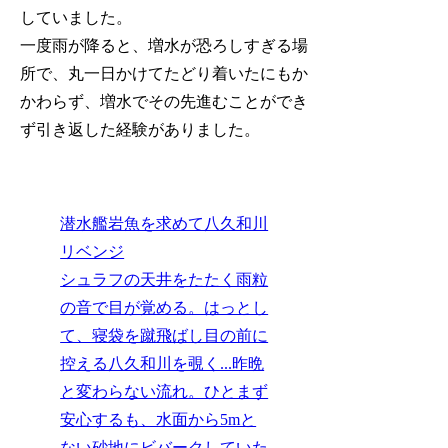
していました。
一度雨が降ると、増水が恐ろしすぎる場
所で、丸一日かけてたどり着いたにもか
かわらず、増水でその先進むことができ
ず引き返した経験がありました。
潜水艦岩魚を求めて八久和川
リベンジ
シュラフの天井をたたく雨粒
の音で目が覚める。はっとし
て、寝袋を蹴飛ばし目の前に
控える八久和川を覗く...昨晩
と変わらない流れ。ひとまず
安心するも、水面から5mと
ない砂地にビバークしていた