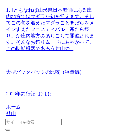
1月ともなれば山形県日本海側にある庄
内地方ではマダラが旬を迎えます。そし
てこの旬を迎えたマダラこと寒だらをメ
インすえたフェスティバル「寒だら祭
り」が庄内地方のあちこちで開催されま
す。そんなお祭りムードにあやかって、
この時期極寒であろうお山の...
大型バックパックの比較（容量編）
2023年釣行記_おまけ
ホーム
登山