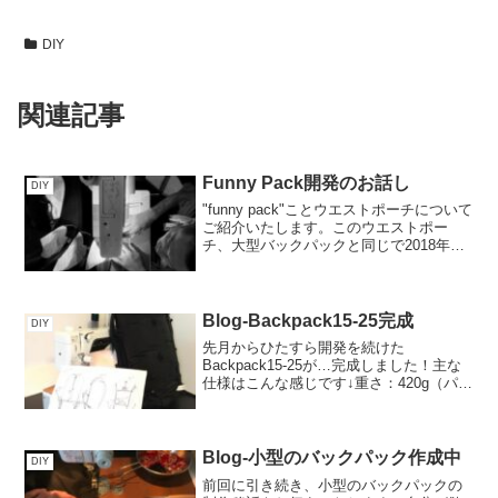
DIY
関連記事
Funny Pack開発のお話し
DIY
"funny pack"ことウエストポーチについて
ご紹介いたします。このウエストポー
チ、大型バックパックと同じで2018年の
PCTスルーハイクで作ったギアでした。
スルーハイクで作成したモデルはこち
ら。長旅ですっかり疲れてしまったお姿
がなんと...
Blog-Backpack15-25完成
DIY
先月からひたすら開発を続けた
Backpack15-25が…完成しました！主な
仕様はこんな感じです↓重さ：420g（パッ
ク本体のみ260g+ショルダーハーネス
160g）生地：ROBIC210d生地は軽さより
耐久性重視で、必要十分に厚めの生地
を...
Blog-小型のバックパック作成中
DIY
前回に引き続き、小型のバックパックの