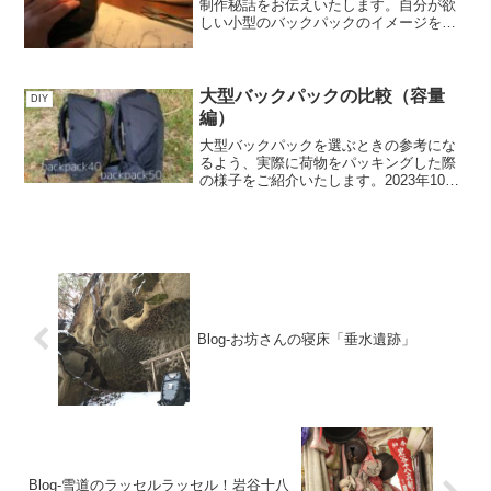
制作秘話をお伝えいたします。自分が欲
しい小型のバックパックのイメージをも
とに、実際にかたちに起こしていきま
す。思ったままを鉛筆でスケッチしてい
きます。そんなふにゃふにゃの妄想を、
比較的まともな頭でピコピコ...
大型バックパックの比較（容量
DIY
編）
大型バックパックを選ぶときの参考にな
るよう、実際に荷物をパッキングした際
の様子をご紹介いたします。2023年10
月、大型バックパックのラインナップを2
つに分岐させました。40リットルと50リ
ットルです。10リットルの違いですが、
単純に容量が...
Blog-お坊さんの寝床「垂水遺跡」
Blog-雪道のラッセルラッセル！岩谷十八