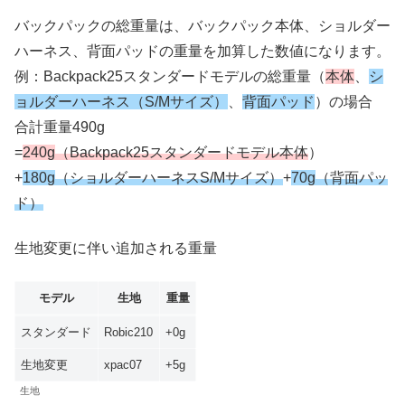
バックパックの総重量は、バックパック本体、ショルダー
ハーネス、背面パッドの重量を加算した数値になります。
例：Backpack25スタンダードモデルの総重量（
本体
、
シ
ョルダーハーネス（S/Mサイズ
）
、
背面パッド
）の場合
合計重量490g
=
240g
（Backpack25スタンダードモデル本体
）
+
180g
（ショルダーハーネスS/Mサイズ）
+
70g
（背面パッ
ド）
生地変更に伴い追加される重量
モデル
生地
重量
スタンダード
Robic210
+0g
生地変更
xpac07
+5g
生地