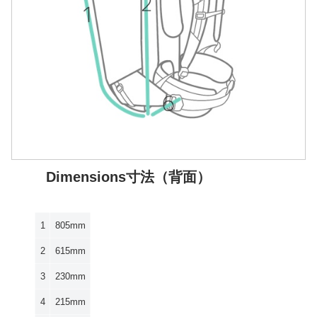
Dimensions寸法（背面）
1
805mm
2
615mm
3
230mm
4
215mm