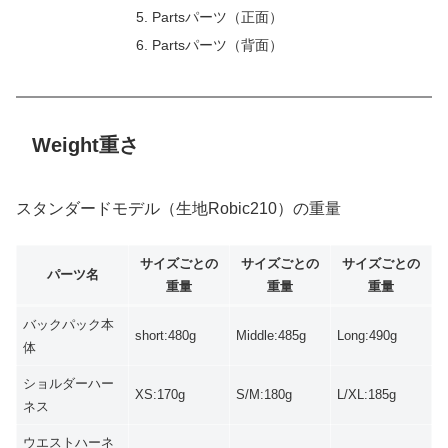
Partsパーツ（正面）
Partsパーツ（背面）
Weight重さ
スタンダードモデル（生地Robic210）の重量
サイズごとの
サイズごとの
サイズごとの
パーツ名
重量
重量
重量
バックパック本
short:480g
Middle:485g
Long:490g
体
ショルダーハー
XS:170g
S/M:180g
L/XL:185g
ネス
ウエストハーネ