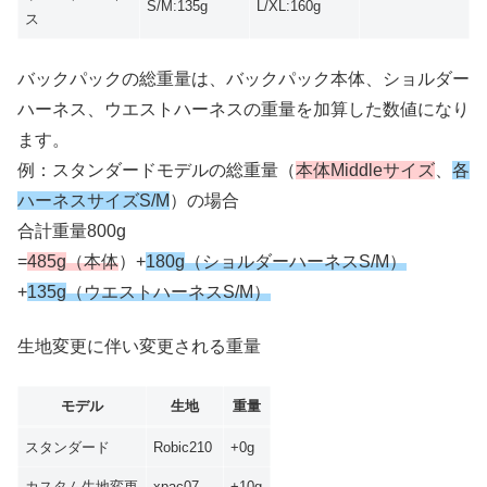
S/M:135g
L/XL:160g
ス
バックパックの総重量は、バックパック本体、ショルダー
ハーネス、ウエストハーネスの重量を加算した数値になり
ます。
例：スタンダードモデルの総重量（
本体Middleサイズ
、
各
ハーネスサイズS/M
）の場合
合計重量800g
=
485g
（本体
）+
180g
（ショルダーハーネスS/M）
+
135g
（ウエストハーネスS/M）
生地変更に伴い変更される重量
モデル
生地
重量
スタンダード
Robic210
+0g
カスタム生地変更
xpac07
+10g