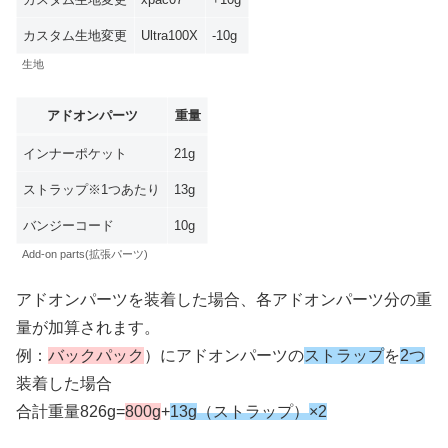
カスタム生地変更
Ultra100X
-10g
生地
アドオンパーツ
重量
インナーポケット
21g
ストラップ※1つあたり
13g
バンジーコード
10g
Add-on parts(拡張パーツ)
アドオンパーツを装着した場合、各アドオンパーツ分の重
量が加算されます。
例：
バックパック
）にアドオンパーツの
ストラップ
を
2つ
装着した場合
合計重量826g=
800g
+
13g
（ストラップ）
×2